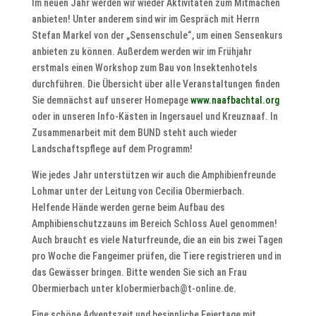
Im neuen Jahr werden wir wieder Aktivitäten zum Mitmachen
anbieten! Unter anderem sind wir im Gespräch mit Herrn
Stefan Markel von der „Sensenschule“, um einen Sensenkurs
anbieten zu können. Außerdem werden wir im Frühjahr
erstmals einen Workshop zum Bau von Insektenhotels
durchführen. Die Übersicht über alle Veranstaltungen finden
Sie demnächst auf unserer Homepage
www.naafbachtal.org
oder in unseren Info-Kästen in Ingersauel und Kreuznaaf. In
Zusammenarbeit mit dem BUND steht auch wieder
Landschaftspflege auf dem Programm!
Wie jedes Jahr unterstützen wir auch die Amphibienfreunde
Lohmar unter der Leitung von Cecilia Obermierbach.
Helfende Hände werden gerne beim Aufbau des
Amphibienschutzzauns im Bereich Schloss Auel genommen!
Auch braucht es viele Naturfreunde, die an ein bis zwei Tagen
pro Woche die Fangeimer prüfen, die Tiere registrieren und in
das Gewässer bringen. Bitte wenden Sie sich an Frau
Obermierbach unter klobermierbach@t-online.de.
Eine schöne Adventszeit und besinnliche Feiertage mit