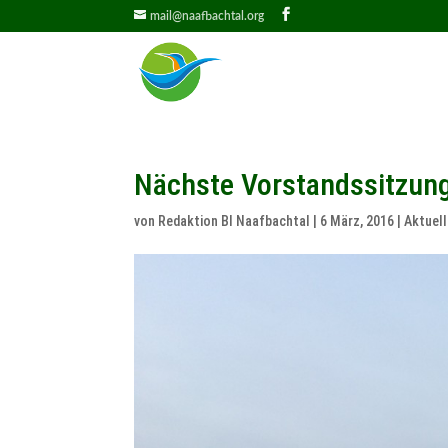
mail@naafbachtal.org
Nächste Vorstandssitzun
von
Redaktion BI Naafbachtal
|
6 März, 2016
|
Aktuel