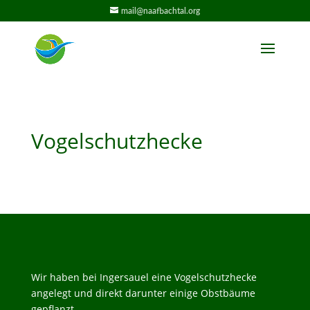
mail@naafbachtal.org
Vogelschutzhecke
Wir haben bei Ingersauel eine Vogelschutzhecke
angelegt und direkt darunter einige Obstbäume
gepflanzt.